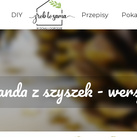
Przejdź do głównej zawartości
DIY
Przepisy
Poka
anda z szyszek - wers