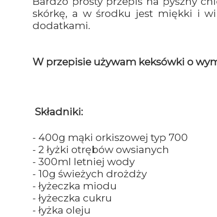
Bardzo prosty przepis na pyszny ch
skórkę, a w środku jest miękki i w
dodatkami.
W przepisie używam keksówki o wym
Składniki:
- 400g mąki orkiszowej typ 700
- 2 łyżki otrębów owsianych
- 300ml letniej wody
- 10g świeżych drożdży
- łyżeczka miodu
- łyżeczka cukru
- łyżka oleju