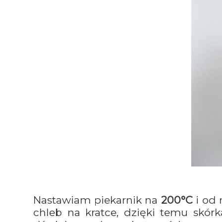
Nastawiam piekarnik na
200°C
i od 
chleb na kratce, dzięki temu skór