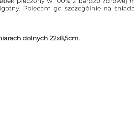
lebek pieczony w 100% z bardzo zdrowej m
ilgotny. Polecam go szczególnie na śniad
iarach dolnych 22x8,5cm.