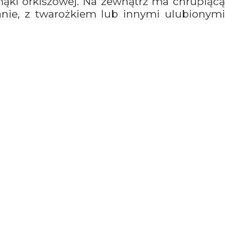
ąki orkiszowej. Na zewnątrz ma chrupiącą
anie, z twarożkiem lub innymi ulubionymi