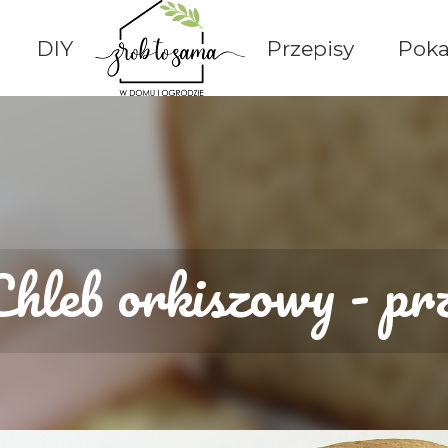
Przejdź do głównej zawartości
DIY
Przepisy
Poka
Chleb orkiszowy - prz