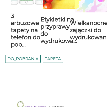
3
Etykietki na
arbuzowe
Wielkanocn
przyprawy
tapety na
zajączki do
do
telefon do
wydrukowani.
wydrukowa...
pob...
DO_POBRANIA
TAPETA