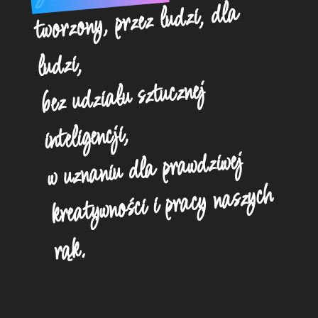
tworzony, przez ludzi, dla
ludzi,
bez udziału sztucznej
inteligencji,
w uznaniu dla prawdziwej
kreatywności i pracy naszych
rąk.