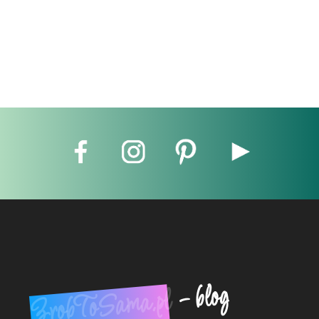
- blog
ZrobToSama.pl