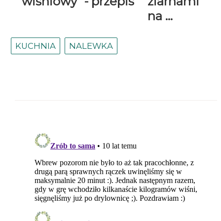
wiśniowy
- przepis
ziarnami
na ...
KUCHNIA
NALEWKA