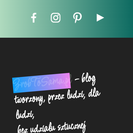
- blog
ZrobToSama.pl
tworzony, przez ludzi, dla
ludzi,
bez udziału sztucznej