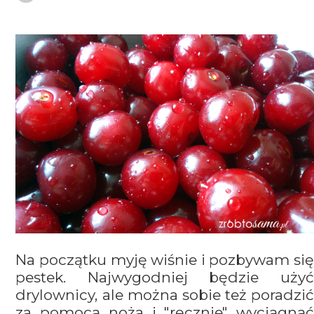
Na początku myję wiśnie i pozbywam się
pestek. Najwygodniej będzie użyć
drylownicy, ale można sobie też poradzić
za pomocą noża i "ręcznie" wyciągnąć