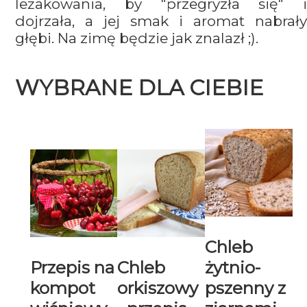
leżakowania, by "przegryzła się" i
dojrzała, a jej smak i aromat nabrały
głębi. Na zimę będzie jak znalazł ;).
WYBRANE DLA CIEBIE
Chleb
Przepis na
Chleb
żytnio-
kompot
orkiszowy
pszenny z