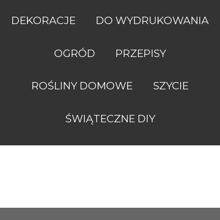
DEKORACJE
DO WYDRUKOWANIA
OGRÓD
PRZEPISY
ROŚLINY DOMOWE
SZYCIE
Obsługiwane
przez
ŚWIĄTECZNE DIY
usługę
Blogger
ZróbToSama.pl
2022