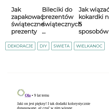
Jak
Bileciki do
Jak wiąza
zapakować
prezentów
kokardki 
świąteczne
świątecznych
5
prezenty
...
sposobów
DEKORACJE
DIY
SWIETA
WIELKANOC