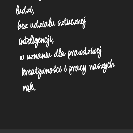
ludzi,
bez udziału sztucznej
inteligencji,
w uznaniu dla prawdziwej
kreatywności i pracy naszych
rąk.