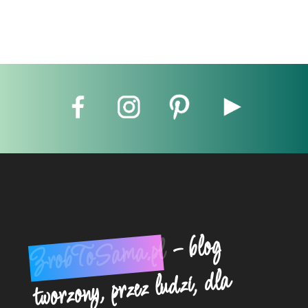
- blog
ZrobToSama.pl
tworzony, przez ludzi, dla