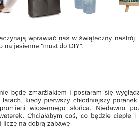
aczynają wprawiać nas w świąteczny nastrój
no na jesienne "must do DIY".
ni nie będę zmarźlakiem i postaram się wyglą
h latach, kiedy pierwszy chłodniejszy poranek
romieni wiosennego słońca. Niedawno poz
eterek. Chciałabym coś, co będzie ciepłe i s
i liczę na dobrą zabawę.