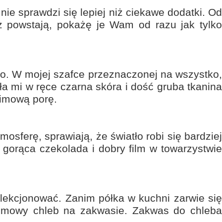
ie sprawdzi się lepiej niż ciekawe dodatki. Od
 powstają, pokażę je Wam od razu jak tylko
ało. W mojej szafce przeznaczonej na wszystko,
ła mi w ręce czarna skóra i dość gruba tkanina
zimową porę.
sferę, sprawiają, że światło robi się bardziej
ż
gorąca czekolada
i dobry film w towarzystwi
olekcjonować. Zanim półka w kuchni zarwie się
domowy chleb na zakwasie. Zakwas do chleba