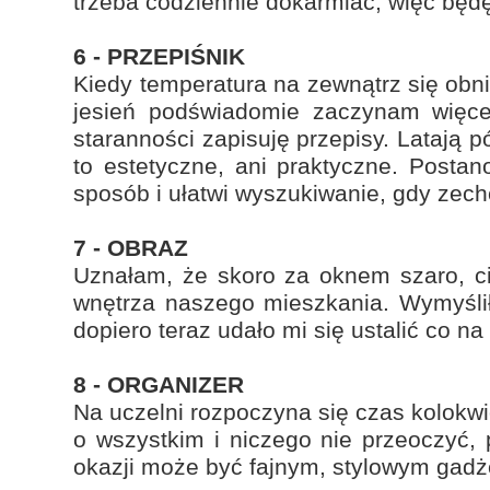
trzeba codziennie dokarmiać, więc będę
6 - PRZEPIŚNIK
Kiedy temperatura na zewnątrz się obni
jesień podświadomie zaczynam więcej
staranności zapisuję przepisy. Latają p
to estetyczne, ani praktyczne. Posta
sposób i ułatwi wyszukiwanie, gdy zech
7 - OBRAZ
Uznałam, że skoro za oknem szaro, ci
wnętrza naszego mieszkania. Wymyślił
dopiero teraz udało mi się ustalić co na
8 - ORGANIZER
Na uczelni rozpoczyna się czas kolokw
o wszystkim i niczego nie przeoczyć, p
okazji może być fajnym, stylowym gadż