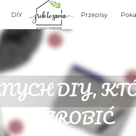
Przejdź do głównej zawartości
DIY
Przepisy
Poka
NNYCH DIY, K
ZROBIĆ