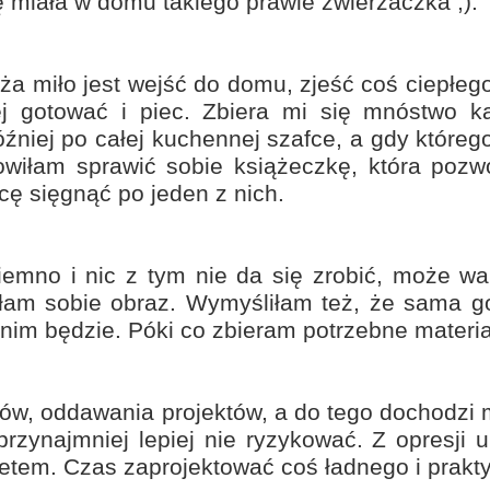
 miała w domu takiego prawie zwierzaczka ;).
ża miło jest wejść do domu, zjeść coś ciepłeg
 gotować i piec. Zbiera mi się mnóstwo ka
óźniej po całej kuchennej szafce, a gdy któreg
nowiłam sprawić sobie książeczkę, która poz
cę sięgnąć po jeden z nich.
emno i nic z tym nie da się zrobić, może wa
am sobie obraz. Wymyśliłam też, że sama go
 nim będzie. Póki co zbieram potrzebne materiał
iów, oddawania projektów, a do tego dochodzi
rzynajmniej lepiej nie ryzykować. Z opresji u
etem. Czas zaprojektować coś ładnego i prakt