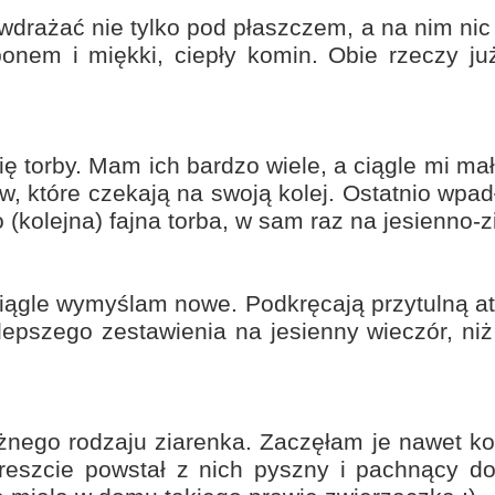
rażać nie tylko pod płaszczem, a na nim nic n
em i miękki, ciepły komin. Obie rzeczy już
ię torby. Mam ich bardzo wiele, a ciągle mi m
w, które czekają na swoją kolej. Ostatnio wpad
 (kolejna) fajna torba, w sam raz na jesienno-
iągle wymyślam nowe. Podkręcają przytulną atmo
lepszego zestawienia na jesienny wieczór, ni
óżnego rodzaju ziarenka. Zaczęłam je nawet k
reszcie powstał z nich pyszny i pachnący 