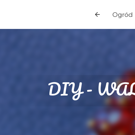
Ogród
DIY - W