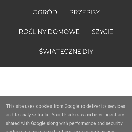
OGRÓD
PRZEPISY
ROŚLINY DOMOWE
SZYCIE
Obsługiwane
przez
ŚWIĄTECZNE DIY
usługę
Blogger
ZróbToSama.pl
2022
This site uses cookies from Google to deliver its services
and to analyze traffic. Your IP address and user-agent are
shared with Google along with performance and security
metrics to ensure quality of service, generate usage