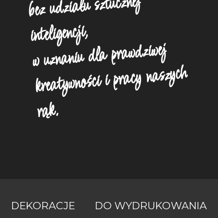
bez udziału sztucznej
inteligencji,
w uznaniu dla prawdziwej
kreatywności i pracy naszych
rąk.
DEKORACJE
DO WYDRUKOWANIA