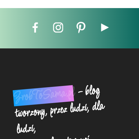
- blog
ZrobToSama.pl
tworzony, przez ludzi, dla
ludzi,