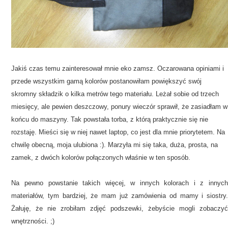
Jakiś czas temu zainteresował mnie eko zamsz. Oczarowana opiniami i
przede wszystkim gamą kolorów postanowiłam powiększyć swój
skromny składzik o kilka metrów tego materiału. Leżał sobie od trzech
miesięcy, ale pewien deszczowy, ponury wieczór sprawił, że zasiadłam w
końcu do maszyny. Tak powstała torba, z którą praktycznie się nie
rozstaję. Mieści się w niej nawet laptop, co jest dla mnie priorytetem. Na
chwilę obecną, moja ulubiona :). Marzyła mi się taka, duża, prosta, na
zamek, z dwóch kolorów połączonych właśnie w ten sposób.
Na pewno powstanie takich więcej, w innych kolorach i z innych
materiałów, tym bardziej, że mam już zamówienia od mamy i siostry.
Żałuję, że nie zrobiłam zdjęć podszewki, żebyście mogli zobaczyć
wnętrzności. ;)