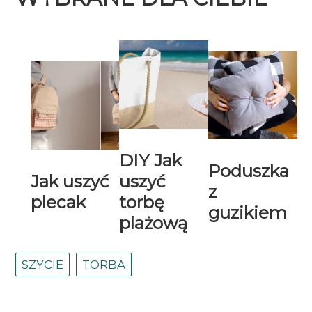
DIY Jak
Poduszka
Jak uszyć
uszyć
z
plecak
torbę
guzikiem
plażową
SZYCIE
TORBA