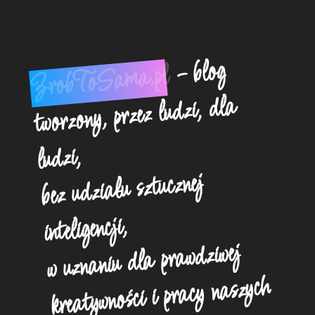
- blog
ZrobToSama.pl
tworzony, przez ludzi, dla
ludzi,
bez udziału sztucznej
inteligencji,
w uznaniu dla prawdziwej
kreatywności i pracy naszych